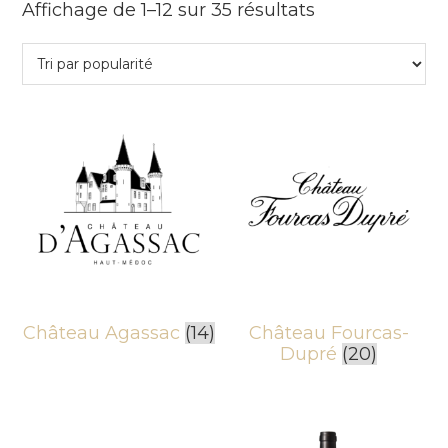
Trié
Affichage de 1–12 sur 35 résultats
par
note
moyenne
Château Agassac
(14)
Château Fourcas-
Dupré
(20)