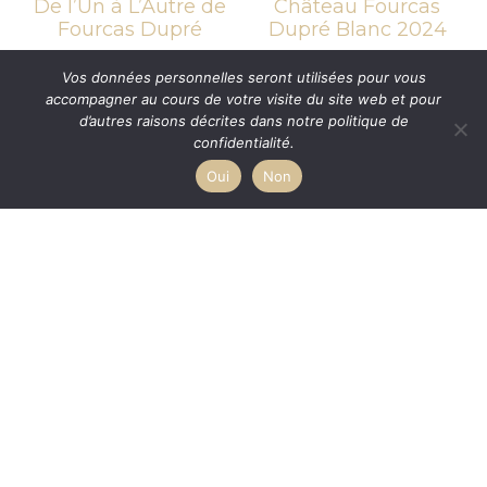
De l’Un à L’Autre de
Château Fourcas
Fourcas Dupré
Dupré Blanc 2024
11,70
€
24,20
€
TTC
TTC
Vos données personnelles seront utilisées pour vous
accompagner au cours de votre visite du site web et pour
d’autres raisons décrites dans notre politique de
confidentialité.
Oui
Non
Château Pomiès-
ROZ-A Le Rosé
Agassac 2024
d’Agassac 2025
13,30
€
10,80
€
TTC
TTC