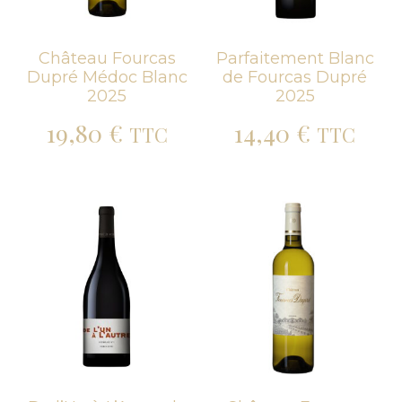
Château Fourcas
Parfaitement Blanc
Dupré Médoc Blanc
de Fourcas Dupré
2025
2025
19,80
€
14,40
€
TTC
TTC