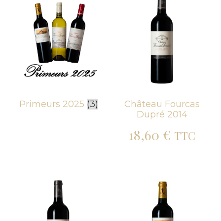
Primeurs 2025
(3)
Château Fourcas
Dupré 2014
18,60
€
TTC