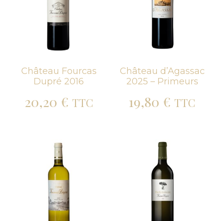
Château Fourcas
Château d’Agassac
Dupré 2016
2025 – Primeurs
20,20
€
19,80
€
TTC
TTC