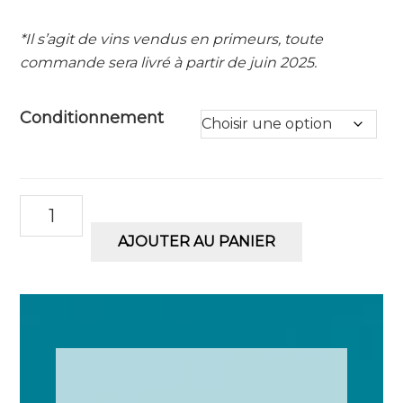
*Il s’agit de vins vendus en primeurs, toute
commande sera livré à partir de juin 2025.
Conditionnement
quantité
de
AJOUTER AU PANIER
Château
Fourcas
Dupré
2024