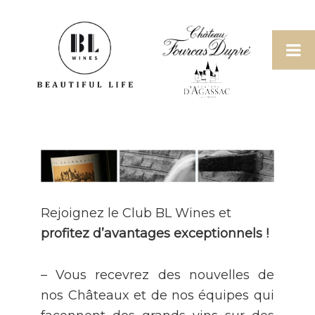
Passer
Passer
Passer
à
au
au
la
contenu
pied
navigation
principal
de
principale
page
Beautiful Life
Wines
Rejoignez le Club BL Wines et
profitez d’avantages exceptionnels !
– Vous recevrez des nouvelles de
nos Châteaux et de nos équipes qui