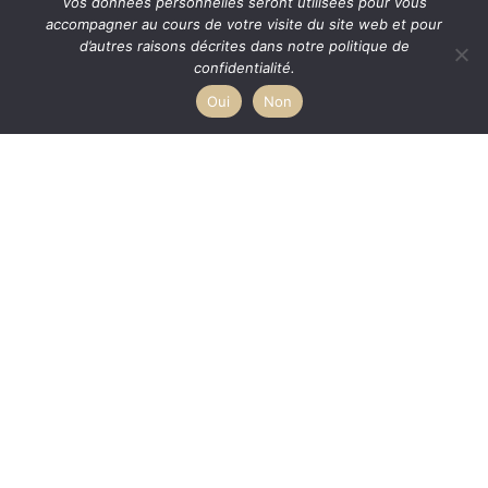
Vos données personnelles seront utilisées pour vous
accompagner au cours de votre visite du site web et pour
d’autres raisons décrites dans notre politique de
confidentialité.
Oui
Non
Footer
INFORMATIONS DE CONTACT
15 rue du Château d’Agassac
33 290 Ludon Medoc
Tél. :
+33 (0)5 57 88 15 47
Fax : +33 (0)5 57 88 17 61