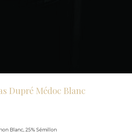
as Dupré Médoc Blanc
on Blanc, 25% Sémillon