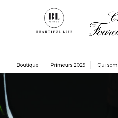
Passer
Passer
Passer
à
au
au
la
contenu
pied
navigation
principal
de
principale
page
Beautiful Life
Wines
Boutique
Primeurs 2025
Qui som