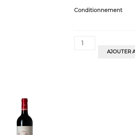
Conditionnement
quantité
de
AJOUTER A
Château
Fourcas
Dupré
Médoc
Blanc
2025