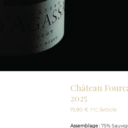
Château Fourc
2025
19,80
€
/article
TTC
Assemblage :
75% Sauvign