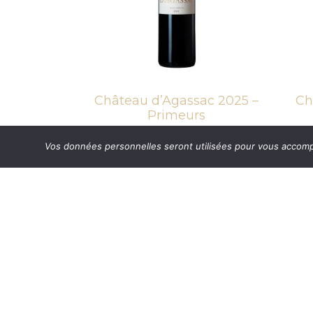
Château d’Agassac 2025 –
Ch
Primeurs
19,80
€
15
TTC
Vos données personnelles seront utilisées pour vous accompag
/article
Footer