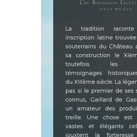
La tradition racont
inscription latine trouvé
souterrains du Château a
sa construction le XIèm
toutefois les pr
témoignages historique
du XIIIème siècle. La lége
pas si le premier de ses
connus, Gaillard de Gass
un amateur des produi
treille. Une chose est 
vastes et élégants cel
jouxtent la forteresse