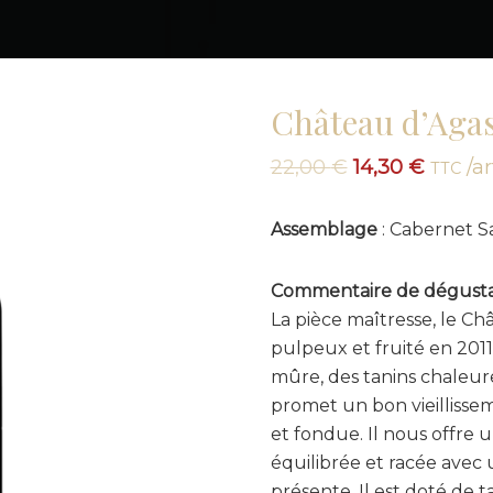
Château d’Agas
Le
Le
22,00
€
14,30
€
/ar
TTC
prix
prix
initial
actuel
Assemblage
: Cabernet S
était :
est :
22,00 €.
14,30 €
Commentaire de dégusta
La pièce maîtresse, le Ch
pulpeux et fruité en 2011
mûre, des tanins chaleur
promet un bon vieillissem
et fondue. Il nous offre 
équilibrée et racée avec
présente. Il est doté de 