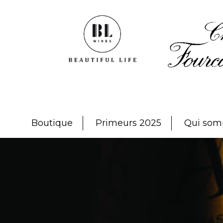
Passer
Passer
Passer
à
au
au
la
contenu
pied
navigation
principal
de
principale
page
Beautiful Life
Wines
Boutique
Primeurs 2025
Qui som