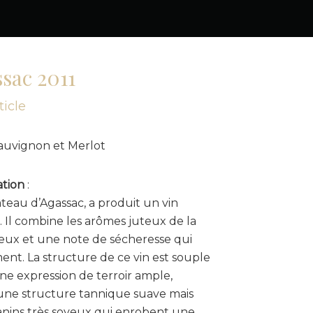
sac 2011
ticle
auvignon et Merlot
.
tion
:
âteau d’Agassac, a produit un vin
. Il combine les arômes juteux de la
eux et une note de sécheresse qui
ent. La structure de ce vin est souple
une expression de terroir ample,
 une structure tannique suave mais
tanins très soyeux qui enrobent une