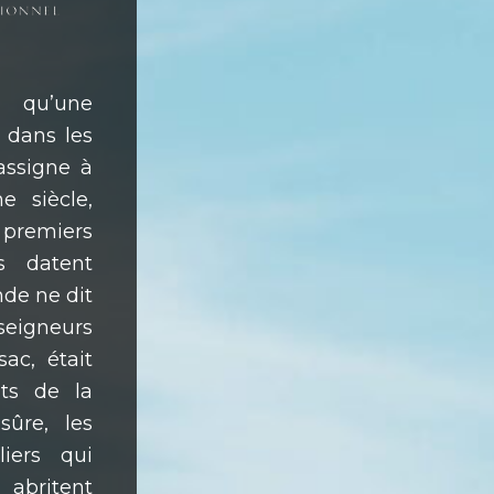
e qu’une
e dans les
ssigne à
e siècle,
emiers
s datent
nde ne dit
 seigneurs
ac, était
ts de la
sûre, les
liers qui
 abritent