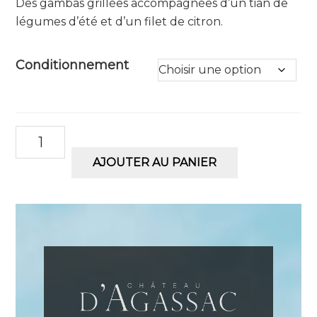
Des gambas grillées accompagnées d’un tian de
légumes d’été et d’un filet de citron.
Conditionnement
quantité
de
AJOUTER AU PANIER
ROZ-
A
Le
Rosé
d'Agassac
2025