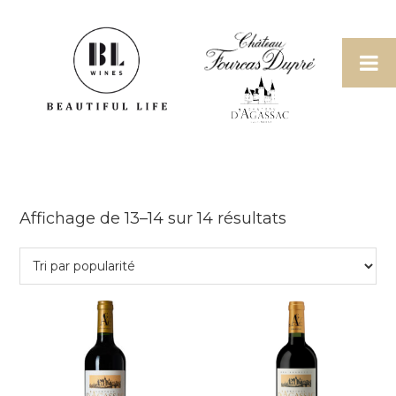
Passer
Passer
Passer
à
au
au
la
contenu
pied
navigation
principal
de
principale
page
Beautiful Life
Wines
Trié
Affichage de 13–14 sur 14 résultats
par
note
moyenne