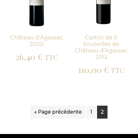
Château d’Agassac
Carton de 6
2020
bouteilles de
Château d’Agassac
26,40
€
TTC
2012
110,00
€
TTC
« Page précédente
1
2